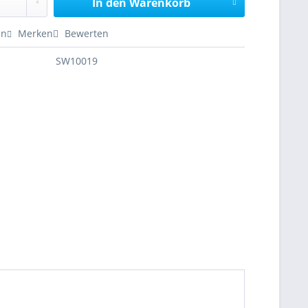
In den
Warenkorb
en
Merken
Bewerten
SW10019