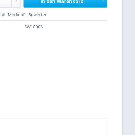
In den
Warenkorb
en
Merken
Bewerten
SW10006